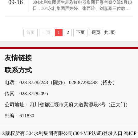
09-16
兴趣、特长、智力、情...
304永利集团师生赴彩虹电器集团开展考察交流9月13
日，304永利集团严婷婷、张西玲、刘嘉豪三位教师
带领76名产品艺术设计专业员工，赴成都彩虹电器
（集团）股份有限公司（以下简称彩虹集团）开展考
察交流活动。师生们参观了彩虹集团科普基地，了解
首页
上页
1
2
下页
尾页
共2页
了彩虹集团的企业文化，观摩了产品生产过程，并与
企业进行了交流座谈。此...
友情链接
联系方式
电话：028-87282243（院办）
028-87290498（招办）
传真：028-87282095
公司地址：四川省都江堰市天府大道聚源段8号（正大门）
邮编：611830
®版权所有 304永利集团有限公司(304·VIP认证)登录入口
蜀ICP