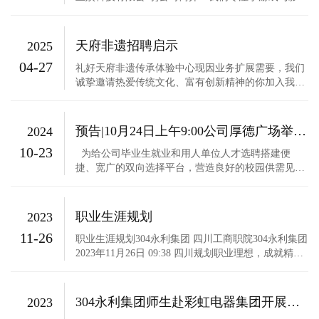
领域的模型创作，以卓越的技术与无限的创意，打造
无数令人惊艳的虚拟世界。凭借多年行业深耕，我们
与众多知名游戏厂商、影视制作公司达成深度合作，
天府非遗招聘启示
2025
作品覆盖热门游戏大作、爆款影视等。我们拥有充满
04-27
活力的团队，汇聚...
礼好天府非遗传承体验中心现因业务扩展需要，我们
诚挚邀请热爱传统文化、富有创新精神的你加入我们
的团队，共同致力于非遗文化的传承与发展。以下是
我们的招聘岗位详情：一、门店销售（3名）负责一
层门店的产品销售和接待讲解服务等。二、视频拍摄
预告|10月24日上午9:00公司厚德广场举办25届毕业生双选会
2024
剪辑（2名）负责产品及接待、研学、会议等的短视
10-23
频拍摄、剪辑等。三、美...
为给公司毕业生就业和用人单位人才选聘搭建便
捷、宽广的双向选择平台，营造良好的校园供需见面
氛围，促进2025届毕业生充分、高质量就业。公司将
于10月24日举办2025届毕业生10月双选会，请有求职
意愿的毕业生准备《个人简历》按时前往厚德广场选
职业生涯规划
2023
岗应聘
11-26
职业生涯规划304永利集团 四川工商职院304永利集团
2023年11月26日 09:38 四川规划职业理想，成就精彩
人生职业规划大赛职业生涯规划的要素我国人事科学
研究者罗双平用一个精辟的公式总结出了职业生涯规
划的三大要素，即：职业生涯规划=知己+知彼+抉
304永利集团师生赴彩虹电器集团开展考察交流
2023
择。1知己认识与了解自我。包括了解自己的性格、