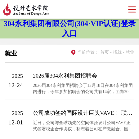
304永利集团有限公司(304·VIP认证)登录
入口
就业
当前位置：
首页
-
招就
-
就业
2026届304永利集团招聘会
2025
12-24
2026届304永利集团招聘会于12月18日在304永利集团
内进行，今年参加招聘会的公司共有14家，面向304
永利集团的应届毕业生，为学子提供求职与实践机
会。招聘会现场人头攒动，就业指导老师耐心地帮同
学们梳理简历结构，同学们认真询问岗位详情，积极
公司成功签约国际设计巨头VAVE！ 联手推动艺术设计专业群向“国家级高水平”迈进
2025
提问薪资待遇、晋升空间等问题。成都三素艺合数字
12-01
科技有限公司等企业为...
近日，公司与全球领先的空间体验设计公司VAVE正
式签署校企合作协议，标志着公司在产教融合、国际
化合作方面迈出重要一步。 VAVE是一家专注于空间