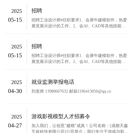
体验设计™的国际化创意事务所，在欧洲、亚洲、中
东及中国内地设有多个工作室，在艺术设计及工业设
招聘
2025
计领域颇有建树，相关作品曾获德国红点设计奖、IF
05-15
奖、美国IDEA奖等（德国红...
招聘工业设计师#任职要求1、会犀牛建模软件，热爱
展览展示设计的工作。2、会AI、CAD等其他技能是
加分项。3、能够独立完成装置结构、建模渲染类项
目设计。4、有审美，有想法，有创意，对艺术与商
业的结合有自己的见解。联系人：秦正旻
招聘
2025
13983977513单位名称: 成都意趣集文化发展有限公司
05-15
纳税人识别号：91510105MAD6HFC14B...
招聘工业设计师#任职要求1、会犀牛建模软件，热爱
展览展示设计的工作。2、会AI、CAD等其他技能是
加分项。3、能够独立完成装置结构、建模渲染类项
目设计。4、有审美，有想法，有创意，对艺术与商
业的结合有自己的见解。联系人：秦正旻
就业监测举报电话
2025
13983977513单位名称: 成都意趣集文化发展有限公司
04-30
纳税人识别号：91510105MAD6HFC14B...
刘老师 13980607632 邮箱1196413050@qq.co
游戏影视模型人才招募令
2025
04-27
加入我们，让创意“建模”成真！公司名称：[成都天鑫
互娱科技有限公司]公司简介：我们专注于游戏与影视